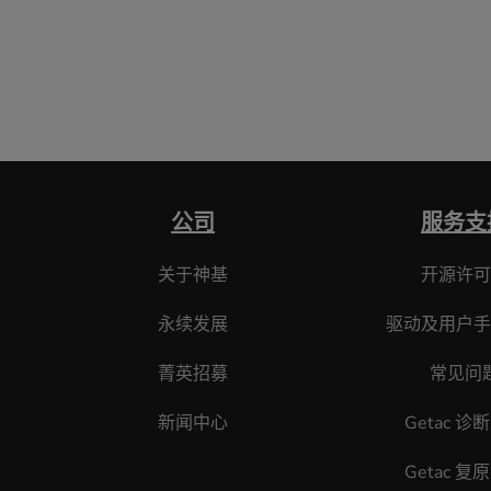
公司
服务支
关于神基
开源许可
永续发展
驱动及用户手
菁英招募
常见问
新闻中心
Getac 诊
Getac 复