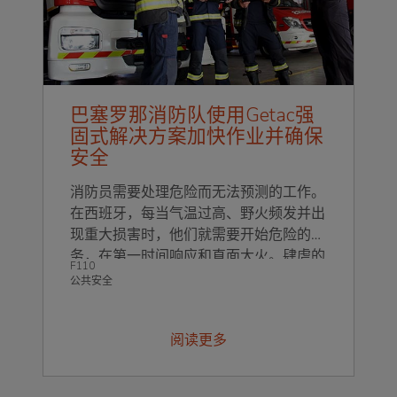
巴塞罗那消防队使用Getac强
固式解决方案加快作业并确保
安全
消防员需要处理危险而无法预测的工作。
在西班牙，每当气温过高、野火频发并出
现重大损害时，他们就需要开始危险的任
务，在第一时间响应和直面大火。肆虐的
F110
野火可以在几分钟内从火星蔓延至四面八
公共安全
方。
阅读更多