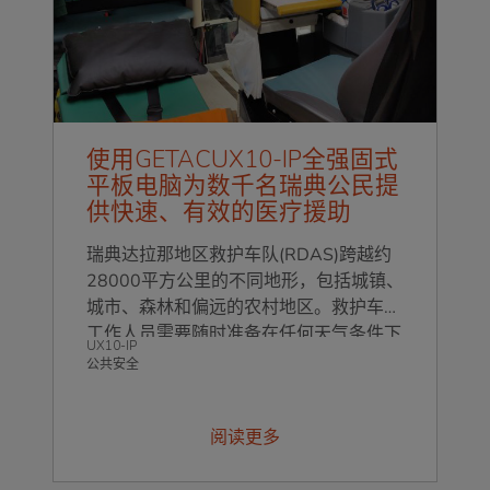
使用GETACUX10-IP全强固式
平板电脑为数千名瑞典公民提
供快速、有效的医疗援助
瑞典达拉那地区救护车队(RDAS)跨越约
28000平方公里的不同地形，包括城镇、
城市、森林和偏远的农村地区。救护车和
工作人员需要随时准备在任何天气条件下
UX10-IP
被呼叫调度到任何地点，这意味着他们需
公共安全
要拥有在各种情况下都可以依赖的设备。
阅读更多