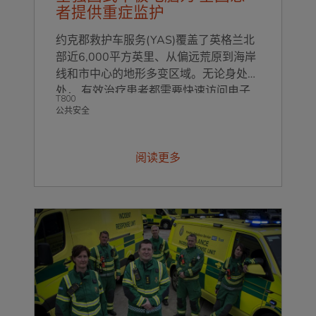
者提供重症监护
约克郡救护车服务(YAS)覆盖了英格兰北
部近6,000平方英里、从偏远荒原到海岸
线和市中心的地形多变区域。无论身处何
处， 有效治疗患者都需要快速访问电子
T800
患者记录(EPR)，因此前线员工需要在任
公共安全
何区域、天气条件或温度下都能依靠的数
字设备。
阅读更多