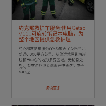
约克郡救护车服务:使用Getac
V110可旋转笔记本电脑，为
整个地区提供急救护理
约克郡救护车服务(YAS)覆盖了英格兰北
部近6,000平方英里、从偏远荒原到海岸
线和市中心的地形多变区域。无论身处何
处， 有效治疗患者都需要快速访问电子
V110
患者记录(EPR)，因此前线员工需要在任
公共安全
何区域、天气条件或温度下都能依靠的数
字设备。
阅读更多