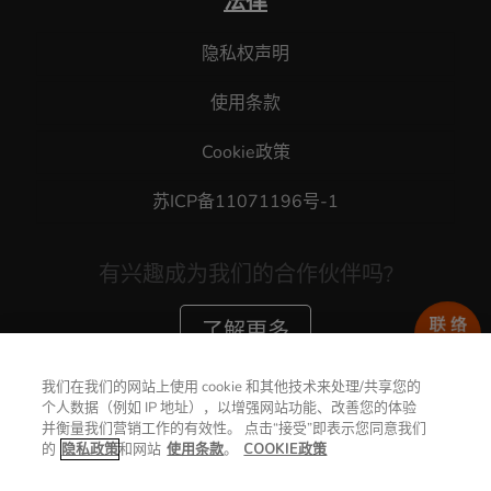
法律
隐私权声明
使用条款
Cookie政策
苏ICP备11071196号-1
有兴趣成为我们的合作伙伴吗?
了解更多
我们在我们的网站上使用 cookie 和其他技术来处理/共享您的
个人数据（例如 IP 地址），以增强网站功能、改善您的体验
并衡量我们营销工作的有效性。 点击“接受”即表示您同意我们
的
隐私政策
和网站
使用条款
。
COOKIE政策
苏州神基电通有限公司 版权所有
苏ICP备11071196
号-1