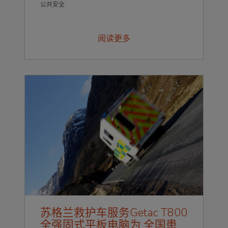
固:不仅要承受现场的恶劣条件，还要保
公共安全
证不受限制的可靠运行，尤其是受到冲击
或坠落时。
阅读更多
苏格兰救护车服务Getac T800
全强固式平板电脑为 全国患