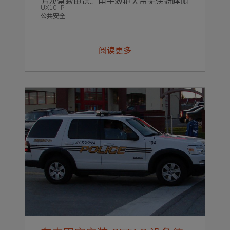
万次急救电话。由于救护人员无法对呼叫
UX10-IP
进行预测，因此他们必须随时为任何可能
公共安全
发生的情况做好准备。要做到这一点，他
们需要一个可以依赖的车载数字解决方
阅读更多
案，使他们能够在苛刻的条件下执行任
务、收集关键信息，并安全有效地提供适
当的治疗。