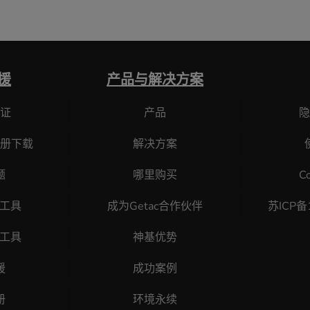
援
产品与解决方案
证
产品
隐
册下载
解决方案
题
哪里购买
C
断工具
成为Getac合作伙伴
苏ICP备
原工具
神基优势
援
成功案例
册
环境永续