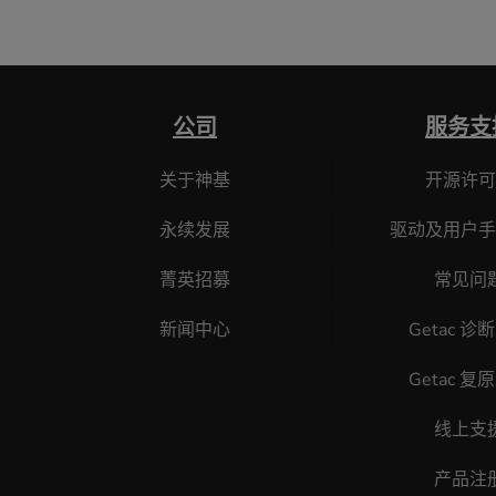
公司
服务支
关于神基
开源许可
永续发展
驱动及用户手
菁英招募
常见问
新闻中心
Getac 诊
Getac 复
线上支
产品注