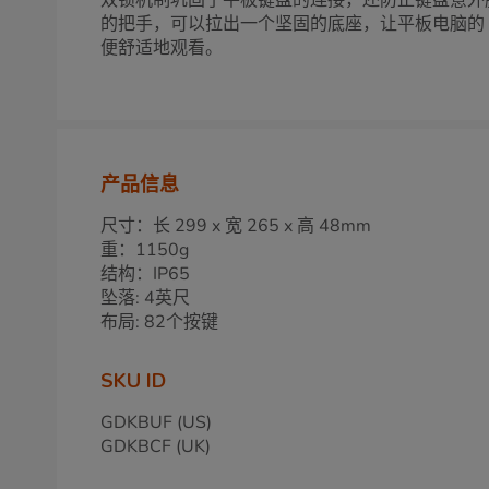
双锁机制巩固了平板键盘的连接，还防止键盘意外
的把手，可以拉出一个坚固的底座，让平板电脑的
便舒适地观看。
产品信息
尺寸：长 299 x 宽 265 x 高 48mm
重：1150g
结构：IP65
坠落: 4英尺
布局: 82个按键
SKU ID
GDKBUF (US)
GDKBCF (UK)