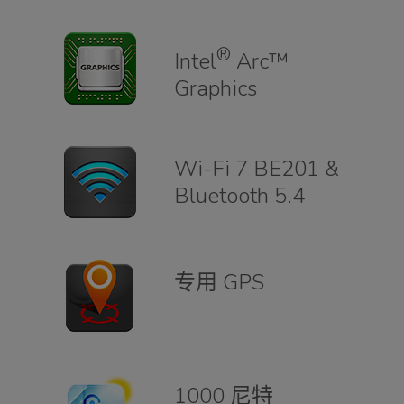
®
Intel
Arc™
Graphics
Wi-Fi 7 BE201 &
Bluetooth 5.4
专用 GPS
1000 尼特