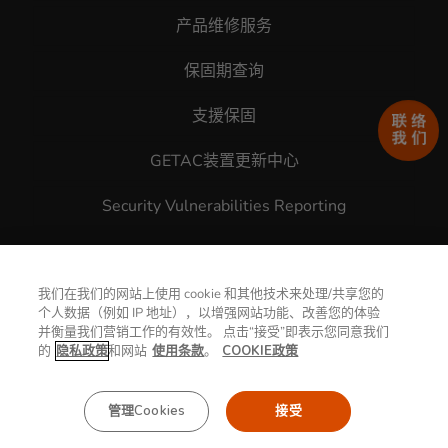
产品维修服务
保固期查询
支援保固
GETAC装置更新中心
Security Vulnerabilities Reporting
产品与解决方案
我们在我们的网站上使用 cookie 和其他技术来处理/共享您的
个人数据（例如 IP 地址），以增强网站功能、改善您的体验
产品
并衡量我们营销工作的有效性。 点击“接受”即表示您同意我们
的
隐私政策
和网站
使用条款
。
COOKIE政策
解决方案
哪里购买
管理Cookies
接受