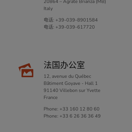
20864 – Agrate Brianza (MB)
Italy
电话:
+39-039-8901584
电话:
+39-039-617720
法国办公室
12, avenue du Québec
Bâtiment Goyave - Hall 1
91140 Villebon sur Yvette
France
Phone:
+33 160 12 80 60
Phone:
+33 6 26 36 36 49