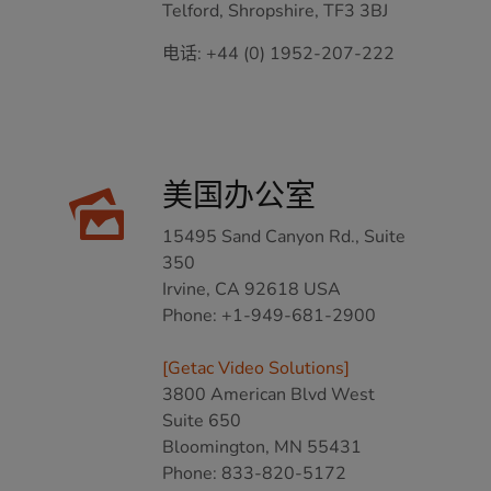
Telford, Shropshire, TF3 3BJ
电话:
+44 (0) 1952-207-222
美国办公室
15495 Sand Canyon Rd., Suite
350
Irvine, CA 92618 USA
Phone:
+1-949-681-2900
[Getac Video Solutions]
3800 American Blvd West
Suite 650
Bloomington, MN 55431
Phone:
833-820-5172