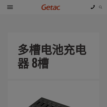
多槽电池充电
器 8槽