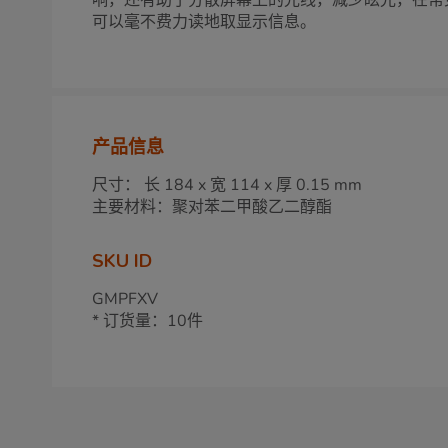
响，还有助于分散屏幕上的光线，减少眩光，在常
可以毫不费力读地取显示信息。
产品信息
尺寸： 长 184 x 宽 114 x 厚 0.15 mm
主要材料：聚对苯二甲酸乙二醇酯
SKU ID
GMPFXV
* 订货量：10件