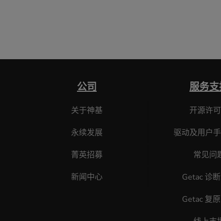
公司
服务支
关于神基
开源许可
永续发展
驱动及用户手
菁英招募
常见问
新闻中心
Getac 诊
Getac 复