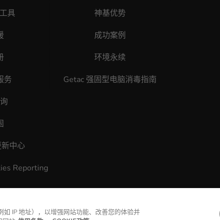
原工具
神基优势
援
成功案例
册
环境永续
服务
Getac 强固型电脑消毒指南
询
固
更新中心
ties Reporting
苏州神基电通有限公司 版权所有
苏ICP备11071196号-1
（例如 IP 地址），以增强网站功能、改善您的体验并