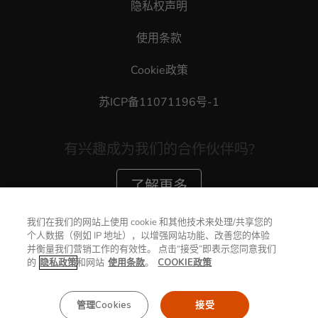
隐私权声明
使用条款
Cookie政策
苏ICP备11071196号-1
有兴趣成为我们的合作伙伴吗?
了解更多
我们在我们的网站上使用 cookie 和其他技术来处理/共享您的
个人数据（例如 IP 地址），以增强网站功能、改善您的体验
并衡量我们营销工作的有效性。 点击“接受”即表示您同意我们
的
隐私政策
和网站
使用条款
。
COOKIE政策
苏州神基电通有限公司 版权所有
苏ICP备11071196
号-1
© 2026 GETAC. All Rights Reserved.
管理Cookies
接受