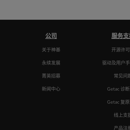
公司
服务支
关于神基
开源许可
永续发展
驱动及用户手
菁英招募
常见问
新闻中心
Getac 诊
Getac 复
线上支
产品注